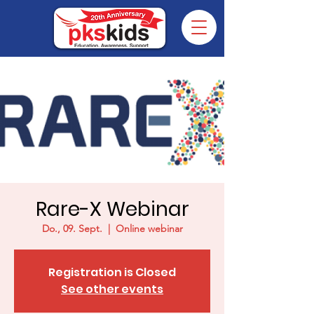
Rare-X Webinar
Do., 09. Sept.
  |  
Online webinar
Registration is Closed
See other events