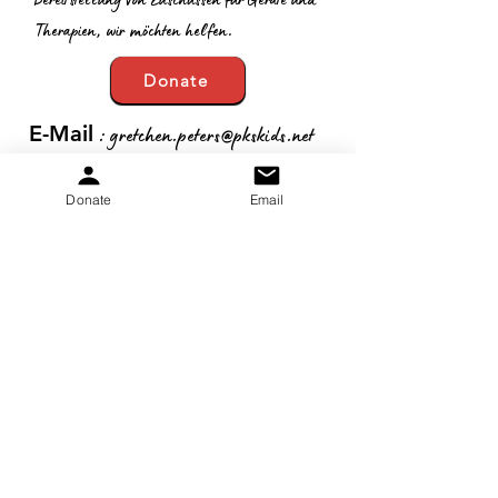
Therapien, wir möchten helfen.
Donate
:
gretchen.peters@pkskids.net
E-Mail
:
269-967-7175
Telefon
Donate
Email
Steuernummer
:
20-5653-043
Erhalten Sie monatliche
Updates
Anmeldung!