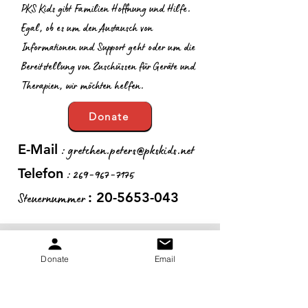
PKS Kids gibt Familien Hoffnung und Hilfe.
Egal, ob es um den Austausch von
Informationen und Support geht oder um die
Bereitstellung von Zuschüssen für Geräte und
Therapien, wir möchten helfen.
Donate
:
gretchen.peters@pkskids.net
E-Mail
:
269-967-7175
Telefon
Steuernummer
:
20-5653-043
Erhalten Sie monatliche
Donate
Email
Updates