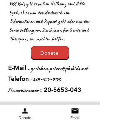
PKS Kids gibt Familien Hoffnung und Hilfe.
Egal, ob es um den Austausch von
Informationen und Support geht oder um die
Bereitstellung von Zuschüssen für Geräte und
Therapien, wir möchten helfen.
Donate
:
gretchen.peters@pkskids.net
E-Mail
:
269-967-7175
Telefon
Steuernummer
:
20-5653-043
Erhalten Sie monatliche
Donate
Email
Updates