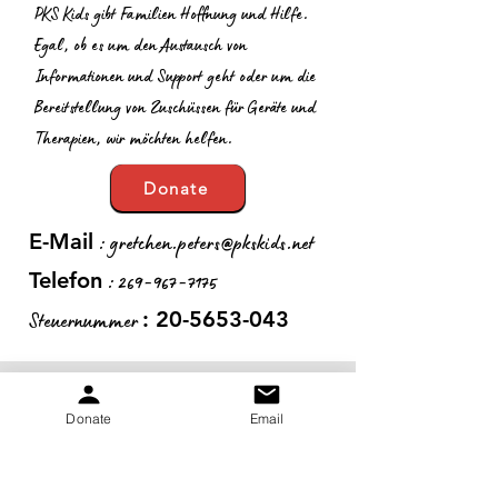
PKS Kids gibt Familien Hoffnung und Hilfe.
Egal, ob es um den Austausch von
Informationen und Support geht oder um die
Bereitstellung von Zuschüssen für Geräte und
Therapien, wir möchten helfen.
Donate
:
gretchen.peters@pkskids.net
E-Mail
:
269-967-7175
Telefon
Steuernummer
:
20-5653-043
Erhalten Sie monatliche
Donate
Email
Updates