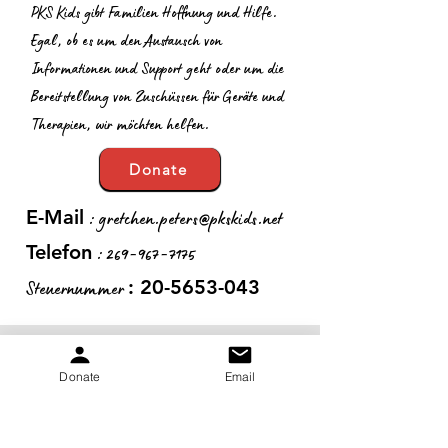
PKS Kids gibt Familien Hoffnung und Hilfe.
Egal, ob es um den Austausch von
Informationen und Support geht oder um die
Bereitstellung von Zuschüssen für Geräte und
Therapien, wir möchten helfen.
Donate
:
gretchen.peters@pkskids.net
E-Mail
:
269-967-7175
Telefon
Steuernummer
:
20-5653-043
Erhalten Sie monatliche
Donate
Email
Updates