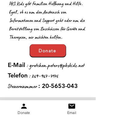
PKS Kids gibt Familien Hoffnung und Hilfe.
Egal, ob es um den Austausch von
Informationen und Support geht oder um die
Bereitstellung von Zuschüssen für Geräte und
Therapien, wir möchten helfen.
Donate
:
gretchen.peters@pkskids.net
E-Mail
:
269-967-7175
Telefon
Steuernummer
:
20-5653-043
Erhalten Sie monatliche
Donate
Email
Updates