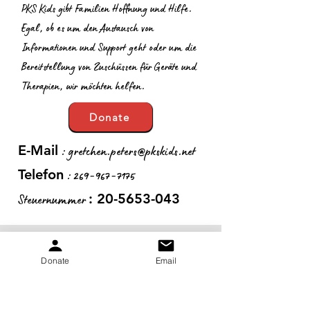
PKS Kids gibt Familien Hoffnung und Hilfe.
Egal, ob es um den Austausch von
Informationen und Support geht oder um die
Bereitstellung von Zuschüssen für Geräte und
Therapien, wir möchten helfen.
Donate
:
gretchen.peters@pkskids.net
E-Mail
:
269-967-7175
Telefon
Steuernummer
:
20-5653-043
Erhalten Sie monatliche
Donate
Email
Updates