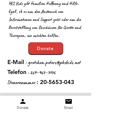
PKS Kids gibt Familien Hoffnung und Hilfe.
Egal, ob es um den Austausch von
Informationen und Support geht oder um die
Bereitstellung von Zuschüssen für Geräte und
Therapien, wir möchten helfen.
Donate
:
gretchen.peters@pkskids.net
E-Mail
:
269-967-7175
Telefon
Steuernummer
:
20-5653-043
Erhalten Sie monatliche
Donate
Email
Updates